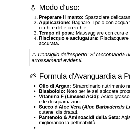
💧 Modo d’uso:
Preparare il manto:
Spazzolare delicatame
Applicazione:
Bagnare il pelo con acqua t
occhi e delle orecchie
.
Tempo di posa:
Massaggiare con cura e l
Risciacquo e asciugatura:
Risciacquare 
accurata
.
⚠️
Consiglio dell'esperto:
Si raccomanda un 
arrossamenti evidenti
.
🌱 Formula d'Avanguardia a Prin
Olio di Argan:
Straordinario nutrimento na
Bisabololo:
Noto per le sei spiccate propri
Vitamina F (Linseed Acid):
Acido grasso 
e le desquamazioni
.
Succo d'Aloe Vera (
Aloe Barbadensis L
cutanei disidratati
.
Pantenolo & Aminoacidi della Seta:
Agis
migliorando la pettinabilità
.