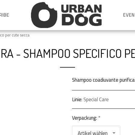
RIBE
EVEN
o per cute secca
A - SHAMPOO SPECIFICO P
Shampoo coadiuvante purifican
Linie:
Special Care
Verpackung:
*
Artikel wählen