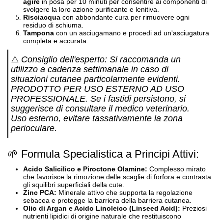
agire
in posa per 10 minuti per consentire ai componenti di
svolgere la loro azione purificante e lenitiva
.
Risciacqua
con abbondante cura per rimuovere ogni
residuo di schiuma
.
Tampona
con un asciugamano e procedi ad un'asciugatura
completa e accurata
.
⚠️
Consiglio dell'esperto: Si raccomanda un
utilizzo a cadenza settimanale in caso di
situazioni cutanee particolarmente evidenti.
PRODOTTO PER USO ESTERNO AD USO
PROFESSIONALE. Se i fastidi persistono, si
suggerisce di consultare il medico veterinario.
Uso esterno, evitare tassativamente la zona
perioculare.
🌱 Formula Specialistica a Principi Attivi:
Acido Salicilico e Piroctone Olamine:
Complesso mirato
che favorisce la rimozione delle scaglie di forfora e contrasta
gli squilibri superficiali della cute
.
Zinc PCA:
Minerale attivo che supporta la regolazione
sebacea e protegge la barriera della barriera cutanea
.
Olio di Argan e Acido Linoleico (Linseed Acid):
Preziosi
nutrienti lipidici di origine naturale che restituiscono