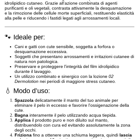
idrolipidico cutaneo
. Grazie all'azione combinata di agenti
purificanti e oli vegetali, contrasta attivamente la desquamazione
e la rimozione delle cellule morte superficiali, restituendo elasticità
alla pelle e riducendo i fastidi legati agli arrossamenti locali
.
🐾 Ideale per:
Cani e gatti con cute sensibile, soggetta a forfora o
desquamazione eccessiva
.
Soggetti che presentano arrossamenti e irritazioni cutanee di
natura non patologica
.
Preservare e proteggere l'integrità del film idrolipidico
durante il lavaggio
.
Un utilizzo combinato e sinergico con la lozione
02
Dermolotion
nei periodi di maggiore stress cutaneo
.
💧 Modo d’uso:
Spazzola
delicatamente il manto del tuo animale per
eliminare il pelo in eccesso e favorire l'ossigenazione della
cute
.
Bagna
interamente il pelo utilizzando acqua tiepida
.
Applica
il prodotto puro e non diluito sul manto,
distribuendolo con cura ed evitando assolutamente la zona
degli occhi
.
Friziona
fino a ottenere una schiuma leggera, quindi
lascia