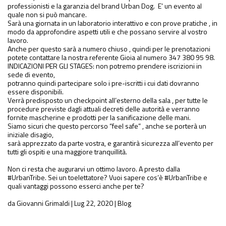
professionisti e la garanzia del brand Urban Dog. E’ un evento al
quale non si può mancare.
Sarà una giornata in un laboratorio interattivo e con prove pratiche , in
modo da approfondire aspetti utili e che possano servire al vostro
lavoro.
Anche per questo sarà a numero chiuso , quindi per le prenotazioni
potete contattare la nostra referente Gioia al numero 347 380 95 98.
INDICAZIONI PER GLI STAGES: non potremo prendere iscrizioni in
sede di evento,
potranno quindi partecipare solo i pre-iscritti i cui dati dovranno
essere disponibili.
Verrà predisposto un checkpoint all’esterno della sala , per tutte le
procedure previste dagli attuali decreti delle autorità e verranno
fornite mascherine e prodotti per la sanificazione delle mani.
Siamo sicuri che questo percorso “feel safe” , anche se porterà un
iniziale disagio,
sarà apprezzato da parte vostra, e garantirà sicurezza all’evento per
tutti gli ospiti e una maggiore tranquillità.
Non ci resta che augurarvi un ottimo lavoro. A presto dalla
#UrbanTribe. Sei un toelettatore? Vuoi sapere cos’è #UrbanTribe e
quali vantaggi possono esserci anche per te?
da Giovanni Grimaldi | Lug 22, 2020 | Blog