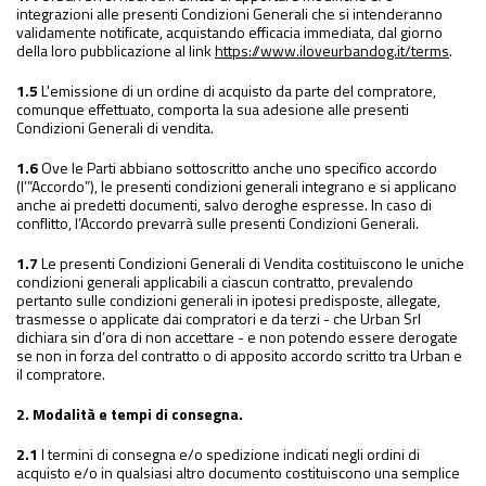
integrazioni alle presenti Condizioni Generali che si intenderanno
validamente notificate, acquistando efficacia immediata, dal giorno
della loro pubblicazione al link
https://www.iloveurbandog.it/terms
.
1.5
L'emissione di un ordine di acquisto da parte del compratore,
comunque effettuato, comporta la sua adesione alle presenti
Condizioni Generali di vendita.
1.6
Ove le Parti abbiano sottoscritto anche uno specifico accordo
(l’”Accordo”), le presenti condizioni generali integrano e si applicano
anche ai predetti documenti, salvo deroghe espresse. In caso di
conflitto, l’Accordo prevarrà sulle presenti Condizioni Generali.
1.7
Le presenti Condizioni Generali di Vendita costituiscono le uniche
condizioni generali applicabili a ciascun contratto, prevalendo
pertanto sulle condizioni generali in ipotesi predisposte, allegate,
trasmesse o applicate dai compratori e da terzi - che Urban Srl
dichiara sin d’ora di non accettare - e non potendo essere derogate
se non in forza del contratto o di apposito accordo scritto tra Urban e
il compratore.
2. Modalità e tempi di consegna.
2.1
I termini di consegna e/o spedizione indicati negli ordini di
acquisto e/o in qualsiasi altro documento costituiscono una semplice