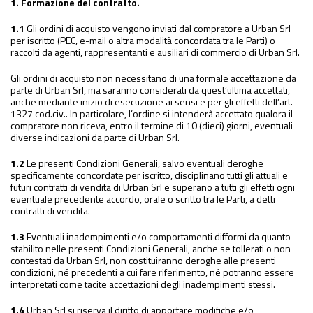
1. Formazione del contratto.
1.1
Gli ordini di acquisto vengono inviati dal compratore a Urban Srl
per iscritto (PEC, e-mail o altra modalità concordata tra le Parti) o
raccolti da agenti, rappresentanti e ausiliari di commercio di Urban Srl.
Gli ordini di acquisto non necessitano di una formale accettazione da
parte di Urban Srl, ma saranno considerati da quest’ultima accettati,
anche mediante inizio di esecuzione ai sensi e per gli effetti dell’art.
1327 cod.civ.. In particolare, l’ordine si intenderà accettato qualora il
compratore non riceva, entro il termine di 10 (dieci) giorni, eventuali
diverse indicazioni da parte di Urban Srl.
1.2
Le presenti Condizioni Generali, salvo eventuali deroghe
specificamente concordate per iscritto, disciplinano tutti gli attuali e
futuri contratti di vendita di Urban Srl e superano a tutti gli effetti ogni
eventuale precedente accordo, orale o scritto tra le Parti, a detti
contratti di vendita.
1.3
Eventuali inadempimenti e/o comportamenti difformi da quanto
stabilito nelle presenti Condizioni Generali, anche se tollerati o non
contestati da Urban Srl, non costituiranno deroghe alle presenti
condizioni, né precedenti a cui fare riferimento, né potranno essere
interpretati come tacite accettazioni degli inadempimenti stessi.
1.4
Urban Srl si riserva il diritto di apportare modifiche e/o