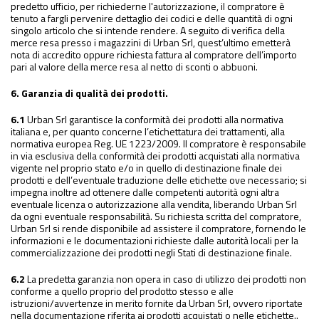
predetto ufficio, per richiederne l'autorizzazione, il compratore è
tenuto a fargli pervenire dettaglio dei codici e delle quantità di ogni
singolo articolo che si intende rendere. A seguito di verifica della
merce resa presso i magazzini di Urban Srl, quest’ultimo emetterà
nota di accredito oppure richiesta fattura al compratore dell’importo
pari al valore della merce resa al netto di sconti o abbuoni.
6. Garanzia di qualità dei prodotti.
6.1
Urban Srl garantisce la conformità dei prodotti alla normativa
italiana e, per quanto concerne l’etichettatura dei trattamenti, alla
normativa europea Reg. UE 1223/2009. Il compratore è responsabile
in via esclusiva della conformità dei prodotti acquistati alla normativa
vigente nel proprio stato e/o in quello di destinazione finale dei
prodotti e dell’eventuale traduzione delle etichette ove necessario; si
impegna inoltre ad ottenere dalle competenti autorità ogni altra
eventuale licenza o autorizzazione alla vendita, liberando Urban Srl
da ogni eventuale responsabilità. Su richiesta scritta del compratore,
Urban Srl si rende disponibile ad assistere il compratore, fornendo le
informazioni e le documentazioni richieste dalle autorità locali per la
commercializzazione dei prodotti negli Stati di destinazione finale.
6.2
La predetta garanzia non opera in caso di utilizzo dei prodotti non
conforme a quello proprio del prodotto stesso e alle
istruzioni/avvertenze in merito fornite da Urban Srl, ovvero riportate
nella documentazione riferita ai prodotti acquistati o nelle etichette..