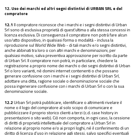
12. Uso dei marchi ed altri segni distintivi di URBAN SRL e del
compratore
12.1
Il compratore riconosce che i marchi e i segni distintivi di Urban
Srl sono di esclusiva proprietà di quest’ultima o alla stessa concessi in
licenza esclusiva. Di conseguenza il compratore non potrà fare alcun
uso/atto dispositivo, in qualsiasi forma o modalità - inclusa la
riproduzione sul World Wide Web - di tali marchi e/o segni distintivi,
anche abbinati tra loro o con altri marchi e denominazioni, per
qualsiasi motivo, salva preventiva approvazione per iscritto da parte
di Urban Srl. Il compratore non potrà, in particolare, chiedere la
registrazione a proprio nome dei marchi o dei segni distintivi di Urban
Srl o loro varianti, né domini internet contenenti o che possano
generare confusione con i marchi e i segni distintivi di Urban Srl,
adottare una ditta, ragione sociale o denominazione sociale che
possa ingenerare confusione con i marchi di Urban Srl o con la sua
denominazione sociale.
12.2
Urban Srl potrà pubblicare, identificare o altrimenti rivelare il
nome o il logo del compratore al solo scopo di comunicare e
pubblicizzare il proprio storico clienti a terzi (c.d. case history in
presentazioni o sito web). Ciò non comporta, in ogni caso, la cessione
di diritti di proprietà intellettuale del compratore a Urban Srl in
relazione al proprio nome e/o ai propri loghi, né il conferimento di un
diritto di licenza d’uso in relazione agli stessi, salvo specifici eventuali