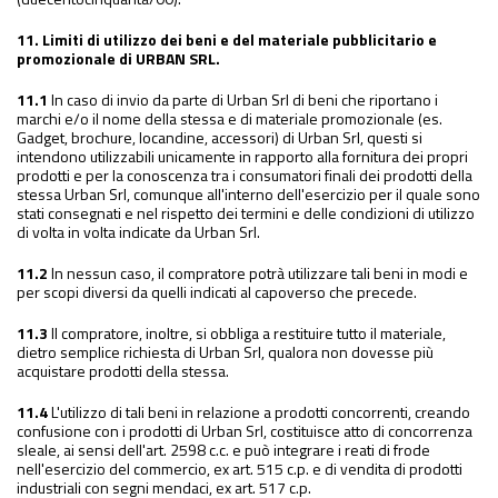
11. Limiti di utilizzo dei beni e del materiale pubblicitario e
promozionale di URBAN SRL.
11.1
In caso di invio da parte di Urban Srl di beni che riportano i
marchi e/o il nome della stessa e di materiale promozionale (es.
Gadget, brochure, locandine, accessori) di Urban Srl, questi si
intendono utilizzabili unicamente in rapporto alla fornitura dei propri
prodotti e per la conoscenza tra i consumatori finali dei prodotti della
stessa Urban Srl, comunque all'interno dell'esercizio per il quale sono
stati consegnati e nel rispetto dei termini e delle condizioni di utilizzo
di volta in volta indicate da Urban Srl.
11.2
In nessun caso, il compratore potrà utilizzare tali beni in modi e
per scopi diversi da quelli indicati al capoverso che precede.
11.3
Il compratore, inoltre, si obbliga a restituire tutto il materiale,
dietro semplice richiesta di Urban Srl, qualora non dovesse più
acquistare prodotti della stessa.
11.4
L'utilizzo di tali beni in relazione a prodotti concorrenti, creando
confusione con i prodotti di Urban Srl, costituisce atto di concorrenza
sleale, ai sensi dell'art. 2598 c.c. e può integrare i reati di frode
nell'esercizio del commercio, ex art. 515 c.p. e di vendita di prodotti
industriali con segni mendaci, ex art. 517 c.p.