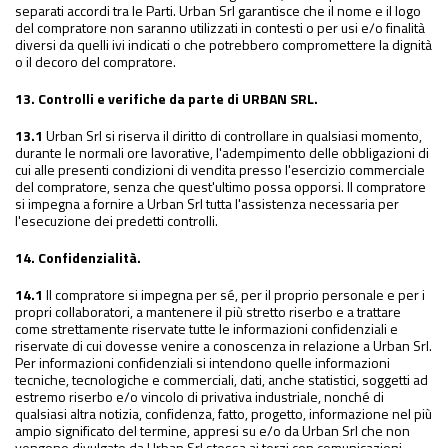
separati accordi tra le Parti. Urban Srl garantisce che il nome e il logo
del compratore non saranno utilizzati in contesti o per usi e/o finalità
diversi da quelli ivi indicati o che potrebbero compromettere la dignità
o il decoro del compratore.
13. Controlli e verifiche da parte di URBAN SRL.
13.1
Urban Srl si riserva il diritto di controllare in qualsiasi momento,
durante le normali ore lavorative, l'adempimento delle obbligazioni di
cui alle presenti condizioni di vendita presso l'esercizio commerciale
del compratore, senza che quest'ultimo possa opporsi. Il compratore
si impegna a fornire a Urban Srl tutta l'assistenza necessaria per
l'esecuzione dei predetti controlli.
14. Confidenzialità.
14.1
Il compratore si impegna per sé, per il proprio personale e per i
propri collaboratori, a mantenere il più stretto riserbo e a trattare
come strettamente riservate tutte le informazioni confidenziali e
riservate di cui dovesse venire a conoscenza in relazione a Urban Srl.
Per informazioni confidenziali si intendono quelle informazioni
tecniche, tecnologiche e commerciali, dati, anche statistici, soggetti ad
estremo riserbo e/o vincolo di privativa industriale, nonché di
qualsiasi altra notizia, confidenza, fatto, progetto, informazione nel più
ampio significato del termine, appresi su e/o da Urban Srl che non
vengono divulgate da Urban Srl stessa ai terzi con comunicazioni