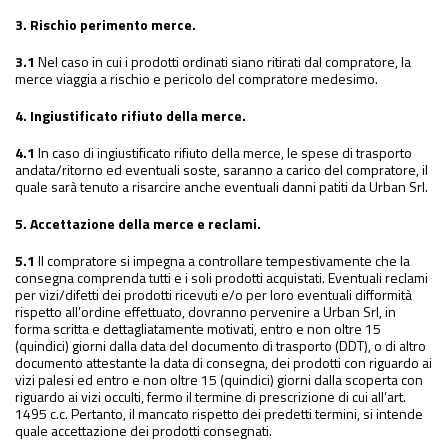
3.
Rischio perimento merce.
3.1
Nel caso in cui i prodotti ordinati siano ritirati dal compratore, la
merce viaggia a rischio e pericolo del compratore medesimo.
4. Ingiustificato rifiuto della merce.
4.1
In caso di ingiustificato rifiuto della merce, le spese di trasporto
andata/ritorno ed eventuali soste, saranno a carico del compratore, il
quale sarà tenuto a risarcire anche eventuali danni patiti da Urban Srl.
5. Accettazione della merce e reclami.
5.1
Il compratore si impegna a controllare tempestivamente che la
consegna comprenda tutti e i soli prodotti acquistati. Eventuali reclami
per vizi/difetti dei prodotti ricevuti e/o per loro eventuali difformità
rispetto all’ordine effettuato, dovranno pervenire a Urban Srl, in
forma scritta e dettagliatamente motivati, entro e non oltre 15
(quindici) giorni dalla data del documento di trasporto (DDT), o di altro
documento attestante la data di consegna, dei prodotti con riguardo ai
vizi palesi ed entro e non oltre 15 (quindici) giorni dalla scoperta con
riguardo ai vizi occulti, fermo il termine di prescrizione di cui all’art.
1495 c.c. Pertanto, il mancato rispetto dei predetti termini, si intende
quale accettazione dei prodotti consegnati.