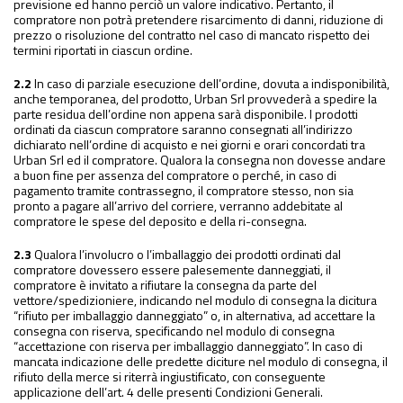
previsione ed hanno perciò un valore indicativo. Pertanto, il
compratore non potrà pretendere risarcimento di danni, riduzione di
prezzo o risoluzione del contratto nel caso di mancato rispetto dei
termini riportati in ciascun ordine.
2.2
In caso di parziale esecuzione dell’ordine, dovuta a indisponibilità,
anche temporanea, del prodotto, Urban Srl provvederà a spedire la
parte residua dell’ordine non appena sarà disponibile. I prodotti
ordinati da ciascun compratore saranno consegnati all’indirizzo
dichiarato nell’ordine di acquisto e nei giorni e orari concordati tra
Urban Srl ed il compratore. Qualora la consegna non dovesse andare
a buon fine per assenza del compratore o perché, in caso di
pagamento tramite contrassegno, il compratore stesso, non sia
pronto a pagare all’arrivo del corriere, verranno addebitate al
compratore le spese del deposito e della ri-consegna.
2.3
Qualora l’involucro o l’imballaggio dei prodotti ordinati dal
compratore dovessero essere palesemente danneggiati, il
compratore è invitato a rifiutare la consegna da parte del
vettore/spedizioniere, indicando nel modulo di consegna la dicitura
“rifiuto per imballaggio danneggiato” o, in alternativa, ad accettare la
consegna con riserva, specificando nel modulo di consegna
“accettazione con riserva per imballaggio danneggiato”. In caso di
mancata indicazione delle predette diciture nel modulo di consegna, il
rifiuto della merce si riterrà ingiustificato, con conseguente
applicazione dell’art. 4 delle presenti Condizioni Generali.