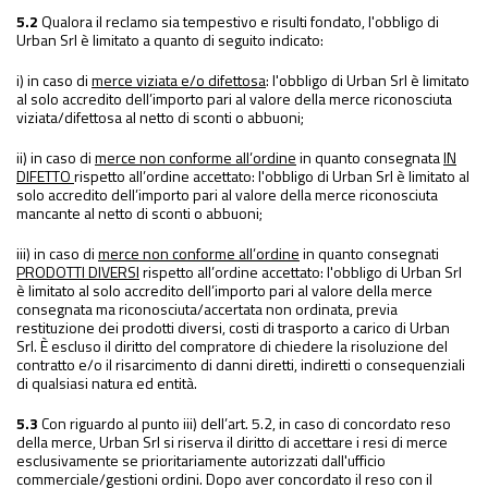
5.2
Qualora il reclamo sia tempestivo e risulti fondato, l'obbligo di
Urban Srl è limitato a quanto di seguito indicato:
i) in caso di
merce viziata e/o difettosa
: l'obbligo di Urban Srl è limitato
al solo accredito dell’importo pari al valore della merce riconosciuta
viziata/difettosa al netto di sconti o abbuoni;
ii) in caso di
merce non conforme all’ordine
in quanto consegnata
IN
DIFETTO
rispetto all’ordine accettato: l'obbligo di Urban Srl è limitato al
solo accredito dell’importo pari al valore della merce riconosciuta
mancante al netto di sconti o abbuoni;
iii) in caso di
merce non conforme all’ordine
in quanto consegnati
PRODOTTI DIVERSI
rispetto all’ordine accettato: l'obbligo di Urban Srl
è limitato al solo accredito dell’importo pari al valore della merce
consegnata ma riconosciuta/accertata non ordinata, previa
restituzione dei prodotti diversi, costi di trasporto a carico di Urban
Srl. È escluso il diritto del compratore di chiedere la risoluzione del
contratto e/o il risarcimento di danni diretti, indiretti o consequenziali
di qualsiasi natura ed entità.
5.3
Con riguardo al punto iii) dell’art. 5.2, in caso di concordato reso
della merce, Urban Srl si riserva il diritto di accettare i resi di merce
esclusivamente se prioritariamente autorizzati dall'ufficio
commerciale/gestioni ordini. Dopo aver concordato il reso con il