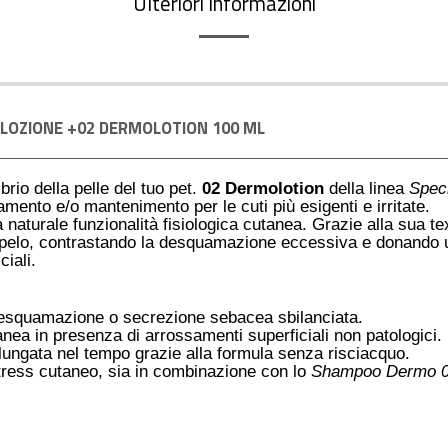
Ulteriori informazioni
LOZIONE +02 DERMOLOTION 100 ML
ibrio della pelle del tuo pet
.
02 Dermolotion
della linea
Spec
mento e/o mantenimento per le cuti più esigenti e irritate
.
 naturale funzionalità fisiologica cutanea
. Grazie alla sua t
l pelo, contrastando la desquamazione eccessiva e donando u
ciali
.
 desquamazione o secrezione sebacea sbilanciata
.
utanea in presenza di arrossamenti superficiali non patologici
.
rolungata nel tempo grazie alla formula senza risciacquo
.
 stress cutaneo, sia in combinazione con lo
Shampoo Dermo 