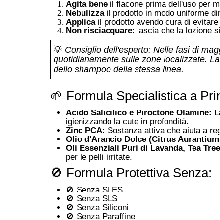
Agita bene
il flacone prima dell'uso per mi
Nebulizza
il prodotto in modo uniforme d
Applica
il prodotto avendo cura di evitar
Non risciacquare
: lascia che la lozione 
💡
Consiglio dell'esperto: Nelle fasi di m
quotidianamente sulle zone localizzate. La 
dello shampoo della stessa linea.
🌱 Formula Specialistica a Princ
Acido Salicilico e Piroctone Olamine:
La
igienizzando la cute in profondità
.
Zinc PCA:
Sostanza attiva che aiuta a reg
Olio d'Arancio Dolce (Citrus Aurantium 
Oli Essenziali Puri di Lavanda, Tea Tre
per le pelli irritate
.
🚫 Formula Protettiva Senza:
🚫 Senza SLES
🚫 Senza SLS
🚫 Senza Siliconi
🚫 Senza Paraffine