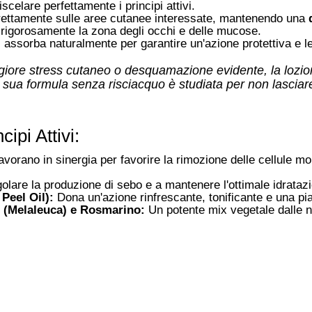
scelare perfettamente i principi attivi
.
irettamente sulle aree cutanee interessate, mantenendo una
e rigorosamente la zona degli occhi e delle mucose
.
si assorba naturalmente per garantire un'azione protettiva e l
aggiore stress cutaneo o desquamazione evidente, la loz
sua formula senza risciacquo è studiata per non lasciare 
ipi Attivi:
vorano in sinergia per favorire la rimozione delle cellule mort
olare la produzione di sebo e a mantenere l'ottimale idrataz
Peel Oil):
Dona un'azione rinfrescante, tonificante e una pi
e (Melaleuca) e Rosmarino:
Un potente mix vegetale dalle not