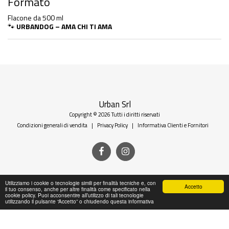
Formato
Flacone da 500 ml
🐾
URBANDOG – AMA CHI TI AMA
Urban Srl
Copyright © 2026 Tutti i diritti riservati
Condizioni generali di vendita
|
Privacy Policy
|
Informativa Clienti e Fornitori
Utilizziamo i cookie o tecnologie simili per finalità tecniche e, con
Accetto
il tuo consenso, anche per altre finalità come specificato nella
cookie policy. Puoi acconsentire all’utilizzo di tali tecnologie
utilizzando il pulsante “Accetto” o chiudendo questa informativa