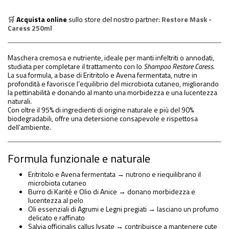
🛒
Acquista online
sullo store del nostro partner:
Restore Mask -
Caress 250ml
Maschera cremosa e nutriente, ideale per manti infeltriti o annodati,
studiata per completare il trattamento con lo
Shampoo Restore Caress
.
La sua formula, a base di Eritritolo e Avena fermentata, nutre in
profondità e favorisce l’equilibrio del microbiota cutaneo, migliorando
la pettinabilità e donando al manto una morbidezza e una lucentezza
naturali.
Con oltre il 95% di ingredienti di origine naturale e più del 90%
biodegradabili, offre una detersione consapevole e rispettosa
dell’ambiente.
Formula funzionale e naturale
Eritritolo e Avena fermentata → nutrono e riequilibrano il
microbiota cutaneo
Burro di Karité e Olio di Anice → donano morbidezza e
lucentezza al pelo
Oli essenziali di Agrumi e Legni pregiati → lasciano un profumo
delicato e raffinato
Salvia officinalis callus lysate → contribuisce a mantenere cute