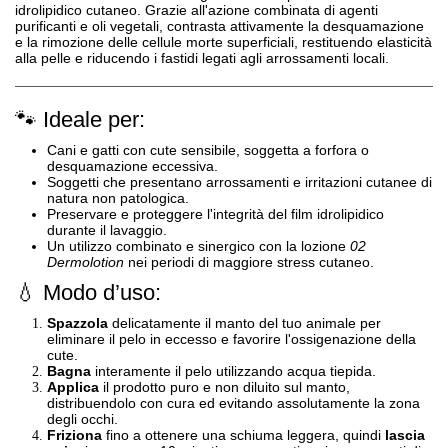
idrolipidico cutaneo
. Grazie all'azione combinata di agenti
purificanti e oli vegetali, contrasta attivamente la desquamazione
e la rimozione delle cellule morte superficiali, restituendo elasticità
alla pelle e riducendo i fastidi legati agli arrossamenti locali
.
🐾 Ideale per:
Cani e gatti con cute sensibile, soggetta a forfora o
desquamazione eccessiva
.
Soggetti che presentano arrossamenti e irritazioni cutanee di
natura non patologica
.
Preservare e proteggere l'integrità del film idrolipidico
durante il lavaggio
.
Un utilizzo combinato e sinergico con la lozione
02
Dermolotion
nei periodi di maggiore stress cutaneo
.
💧 Modo d’uso:
Spazzola
delicatamente il manto del tuo animale per
eliminare il pelo in eccesso e favorire l'ossigenazione della
cute
.
Bagna
interamente il pelo utilizzando acqua tiepida
.
Applica
il prodotto puro e non diluito sul manto,
distribuendolo con cura ed evitando assolutamente la zona
degli occhi
.
Friziona
fino a ottenere una schiuma leggera, quindi
lascia