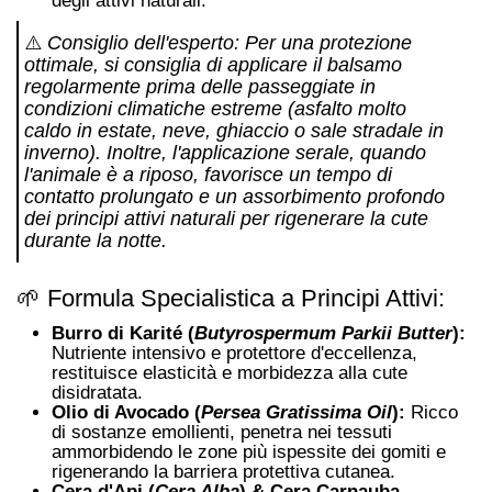
degli attivi naturali
.
⚠️
Consiglio dell'esperto:
Per una protezione
ottimale, si consiglia di applicare il balsamo
regolarmente prima delle passeggiate in
condizioni climatiche estreme (asfalto molto
caldo in estate, neve, ghiaccio o sale stradale in
inverno)
. Inoltre, l'applicazione serale, quando
l'animale è a riposo, favorisce un tempo di
contatto prolungato e un assorbimento profondo
dei principi attivi naturali per rigenerare la cute
durante la notte
.
🌱 Formula Specialistica a Principi Attivi:
Burro di Karité (
Butyrospermum Parkii Butter
):
Nutriente intensivo e protettore d'eccellenza,
restituisce elasticità e morbidezza alla cute
disidratata
.
Olio di Avocado (
Persea Gratissima Oil
):
Ricco
di sostanze emollienti, penetra nei tessuti
ammorbidendo le zone più ispessite dei gomiti e
rigenerando la barriera protettiva cutanea
.
Cera d'Api (
Cera Alba
) & Cera Carnauba