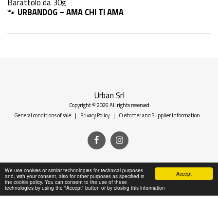
Barattolo da 30g
🐾
URBANDOG – AMA CHI TI AMA
Urban Srl
Copyright © 2026 All rights reserved
General conditions of sale
|
Privacy Policy
|
Customer and Supplier Information
We use cookies or similar technologies for technical purposes
Accept
and, with your consent, also for other purposes as specified in
the cookie policy. You can consent to the use of these
technologies by using the "Accept" button or by closing this information