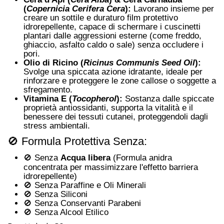
(
Copernicia Cerifera Cera
):
Lavorano insieme per
creare un sottile e duraturo film protettivo
idrorepellente, capace di schermare i cuscinetti
plantari dalle aggressioni esterne (come freddo,
ghiaccio, asfalto caldo o sale) senza occludere i
pori
.
Olio di Ricino (
Ricinus Communis Seed Oil
):
Svolge una spiccata azione idratante, ideale per
rinforzare e proteggere le zone callose o soggette a
sfregamento
.
Vitamina E (
Tocopherol
):
Sostanza dalle spiccate
proprietà antiossidanti, supporta la vitalità e il
benessere dei tessuti cutanei, proteggendoli dagli
stress ambientali
.
🚫 Formula Protettiva Senza:
🚫 Senza
Acqua libera
(Formula anidra
concentrata per massimizzare l'effetto barriera
idrorepellente)
🚫 Senza Paraffine e Oli Minerali
🚫 Senza Siliconi
🚫 Senza Conservanti Parabeni
🚫 Senza Alcool Etilico