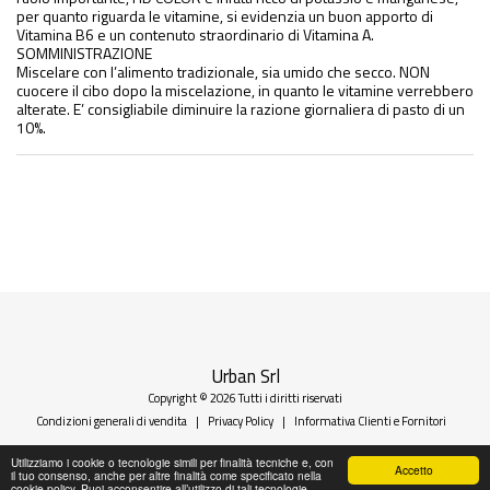
per quanto riguarda le vitamine, si evidenzia un buon apporto di
Vitamina B6 e un contenuto straordinario di Vitamina A.
SOMMINISTRAZIONE
Miscelare con l’alimento tradizionale, sia umido che secco. NON
cuocere il cibo dopo la miscelazione, in quanto le vitamine verrebbero
alterate. E’ consigliabile diminuire la razione giornaliera di pasto di un
10%.
Urban Srl
Copyright © 2026 Tutti i diritti riservati
Condizioni generali di vendita
|
Privacy Policy
|
Informativa Clienti e Fornitori
Utilizziamo i cookie o tecnologie simili per finalità tecniche e, con
Accetto
il tuo consenso, anche per altre finalità come specificato nella
cookie policy. Puoi acconsentire all’utilizzo di tali tecnologie