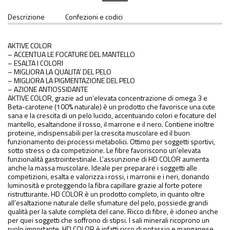
Descrizione
Confezioni e codici
AKTIVE COLOR
– ACCENTUA LE FOCATURE DEL MANTELLO
– ESALTA I COLORI
– MIGLIORA LA QUALITA’ DEL PELO
– MIGLIORA LA PIGMENTAZIONE DEL PELO
– AZIONE ANTIOSSIDANTE
AKTIVE COLOR, grazie ad un’elevata concentrazione di omega 3 e
Beta-carotene (100% naturale) è un prodotto che favorisce una cute
sana e la crescita di un pelo lucido, accentuando colori e focature del
mantello, esaltandone il rosso, il marrone e il nero. Contiene inoltre
proteine, indispensabili per la crescita muscolare ed il buon
funzionamento dei processi metabolici. Ottimo per soggetti sportivi,
sotto stress o da competizione. Le fibre favoriscono un’elevata
funzionalità gastrointestinale. L’assunzione di HD COLOR aumenta
anche la massa muscolare. Ideale per preparare i soggetti alle
competizioni, esalta e valorizza i rossi, i marronii e i neri, donando
luminosità e proteggendo la fibra capillare grazie al forte potere
ristrutturante. HD COLOR è un prodotto completo, in quanto oltre
all’esaltazione naturale delle sfumature del pelo, possiede grandi
qualità per la salute completa del cane. Ricco di fibre, è idoneo anche
per quei soggetti che soffrono di stipsi. I sali minerali ricoprono un
ruolo importante, HD COLOR è infatti ricco di potassio e manganese,